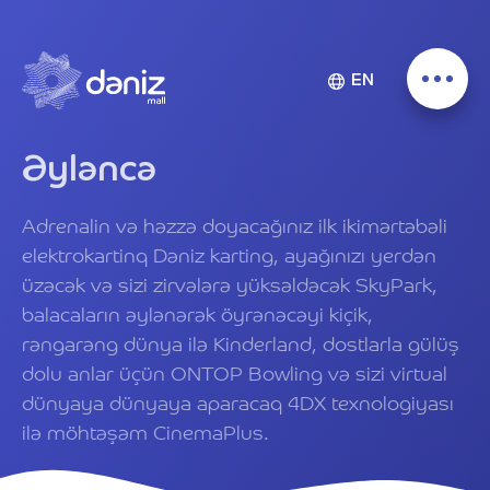
EN
Əyləncə
Adrenalin və həzzə doyacağınız ilk ikimərtəbəli
elektrokartinq Dəniz karting, ayağınızı yerdən
üzəcək və sizi zirvələrə yüksəldəcək SkyPark,
balacaların əylənərək öyrənəcəyi kiçik,
rəngarəng dünya ilə Kinderland, dostlarla gülüş
dolu anlar üçün ONTOP Bowling və sizi virtual
dünyaya dünyaya aparacaq 4DX texnologiyası
ilə möhtəşəm CinemaPlus.