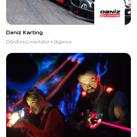
Dəniz Karting
Dördüncü mərtəbə • Əyləncə