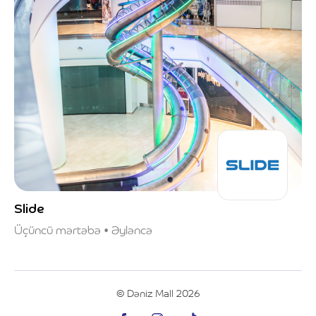
Slide
Üçüncü mərtəbə • Əyləncə
© Dəniz Mall 2026