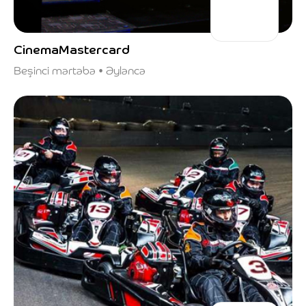
CinemaMastercard
Beşinci mərtəbə • Əyləncə