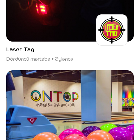
Laser Tag
Dördüncü mərtəbə • Əyləncə