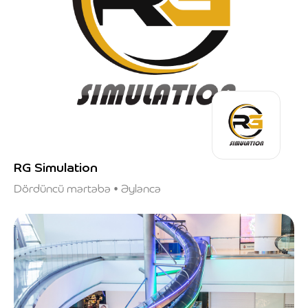
RG Simulation
Dördüncü mərtəbə • Əyləncə