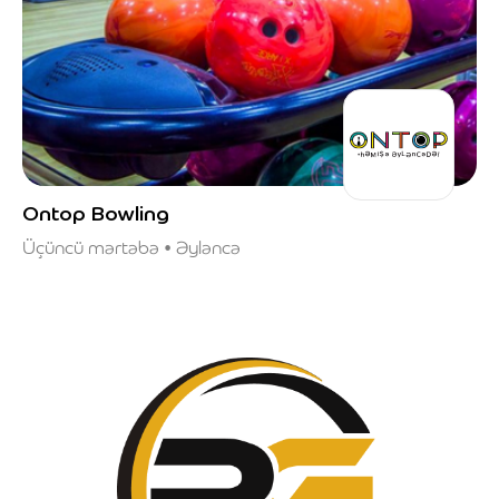
Ontop Bowling
Üçüncü mərtəbə • Əyləncə