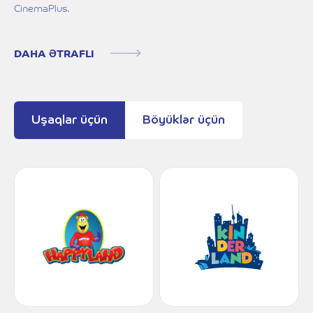
CinemaPlus.
DAHA ƏTRAFLI
Uşaqlar üçün
Böyüklər üçün