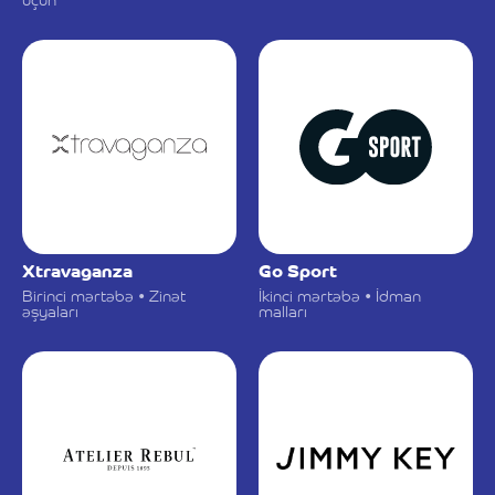
Xtravaganza
Go Sport
Birinci mərtəbə • Zinət
İkinci mərtəbə • İdman
əşyaları
malları