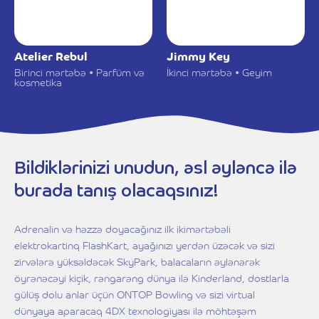
Atelier Rebul
Jimmy Key
Birinci mərtəbə • Parfüm və
İkinci mərtəbə • Geyim
kosmetika
Bildiklərinizi unudun, əsl əyləncə ilə
burada tanış olacaqsınız!
Adrenalin və həzzə doyacağınız ilk ikimərtəbəli
elektrokartinq FlashKart, ayağınızı yerdən üzəcək və sizi
zirvələrə yüksəldəcək SkyPark, balacaların əylənərək
öyrənəcəyi kiçik, rəngarəng dünya ilə Kinderland, dostlarla
gülüş dolu anlar üçün ONTOP Bowling və sizi virtual
dünyaya aparacaq 4DX texnologiyası ilə möhtəşəm