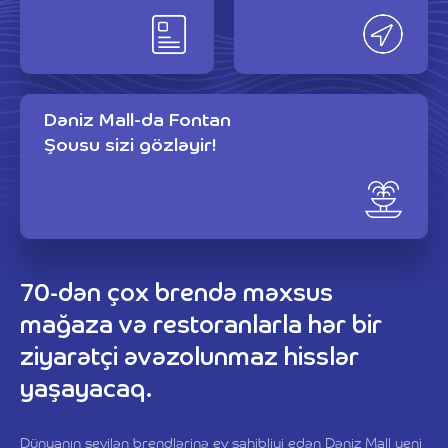
Dəniz Mall-da Fontan
Şousu sizi gözləyir!
70-dən çox brendə məxsus
mağaza və restoranlarla hər bir
ziyarətçi əvəzolunmaz hisslər
yaşayacaq.
Dünyanın sevilən brendlərinə ev sahibliyi edən Dəniz Mall yeni