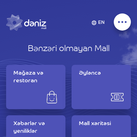
EN
Bənzəri olmayan Mall
Mağaza və
Əyləncə
restoran
Xəbərlər və
Mall xəritəsi
yeniliklər