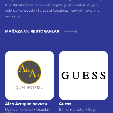
sinema təcrübəsi, unuda bilməyəcəyiniz ləzzətlər və yeni
əyləncə konseptləri ilə sosial həyatınızın sevimli məkanına
çevriləcək.
MAĞAZA VƏ RESTORANLAR
Alen Art qum hovuzu
Guess
Üçüncü mərtəbə • Uşaqlar
Birinci mərtəbə • Geyim
üçün