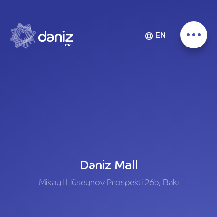
EN
Dəniz Mall
Mikayıl Hüseynov Prospekti 26b, Bakı