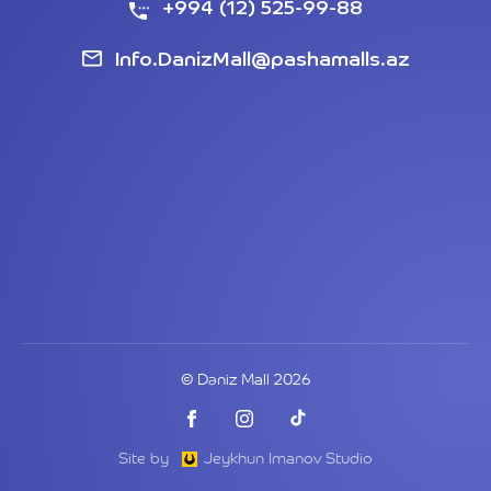
+994 (12) 525-99-88
Info.DanizMall@pashamalls.az
© Dəniz Mall 2026
Site by
Jeykhun Imanov Studio