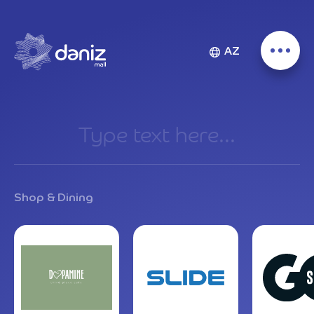
© Deniz Mall 2026
AZ
Site by
Jeykhun Imanov Studio
Shop & Dining