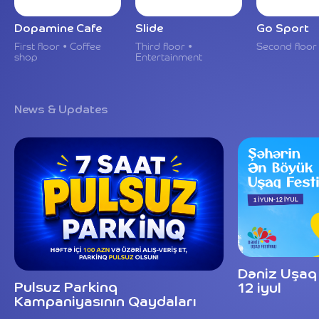
Dopamine Cafe
Slide
Go Sport
First floor • Coffee
Third floor •
Second floor
shop
Entertainment
News & Updates
Dəniz Uşaq F
Pulsuz Parkinq
12 iyul
Kampaniyasının Qaydaları